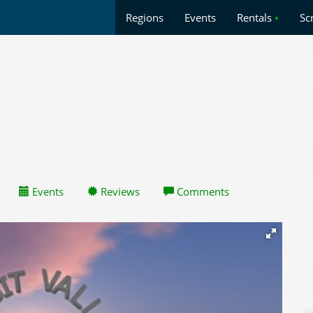
Regions
Events
Rentals
•
Sc
Events
Reviews
Comments