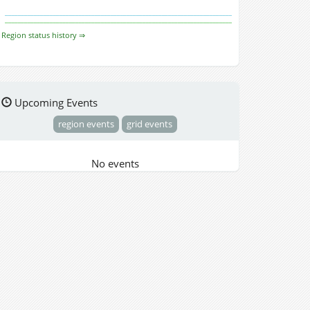
Region status history ⇒
Upcoming Events
region events
grid events
No events