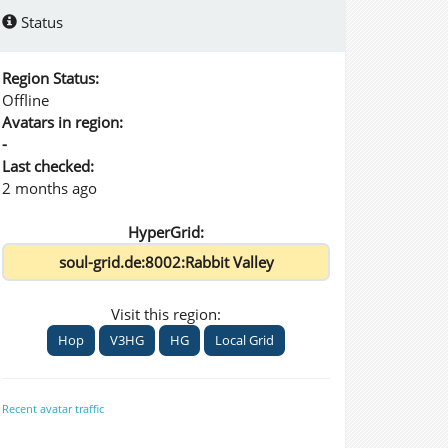
Status
Region Status:
Offline
Avatars in region:
-
Last checked:
2 months ago
HyperGrid:
Visit this region:
Hop
V3HG
HG
Local Grid
Recent avatar traffic