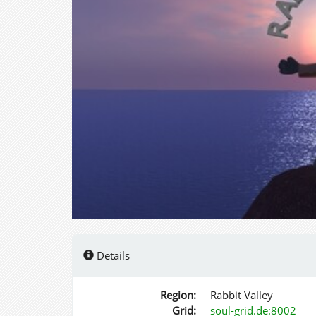
Details
Region:
Rabbit Valley
Grid:
soul-grid.de:8002