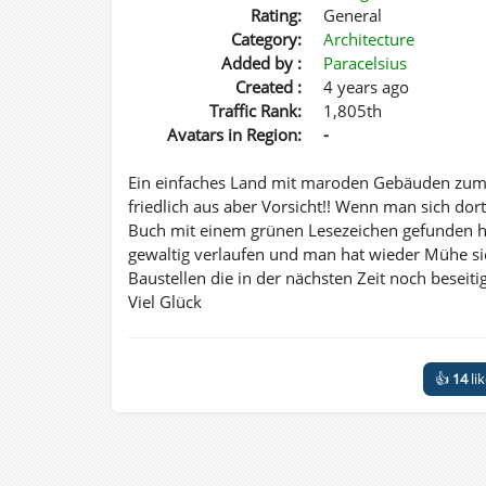
Rating:
General
Category:
Architecture
Added by :
Paracelsius
Created :
4 years ago
Traffic Rank:
1,805th
Avatars in Region:
-
Ein einfaches Land mit maroden Gebäuden zum 
friedlich aus aber Vorsicht!! Wenn man sich dort
Buch mit einem grünen Lesezeichen gefunden hat
gewaltig verlaufen und man hat wieder Mühe sic
Baustellen die in der nächsten Zeit noch beseiti
Viel Glück
👍
14
li